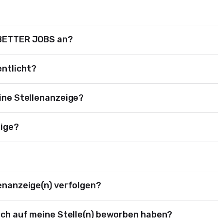
m BETTER JOBS an?
entlicht?
eine Stellenanzeige?
eige?
lenanzeige(n) verfolgen?
sich auf meine Stelle(n) beworben haben?