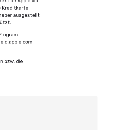
rekt an Apple via
e Kreditkarte
haber ausgestellt
tützt.
 Program
pleid.apple.com
n bzw. die