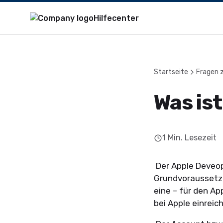
Hilfecenter
Startseite
Fragen 
Was is
1
Min. Lesezeit
Der Apple Deveop
Grundvoraussetzu
eine – für den A
bei Apple einrei